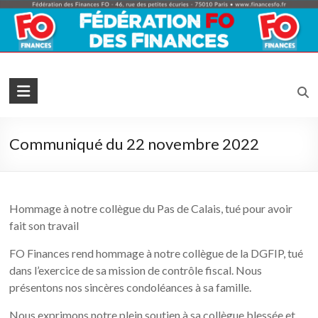
Skip
to
content
Fédération
FO
Finances
Communiqué du 22 novembre 2022
La
Force
Syndicale
Hommage à notre collègue du Pas de Calais, tué pour avoir
fait son travail
FO Finances rend hommage à notre collègue de la DGFIP, tué
dans l’exercice de sa mission de contrôle fiscal. Nous
présentons nos sincères condoléances à sa famille.
Nous exprimons notre plein soutien à sa collègue blessée et